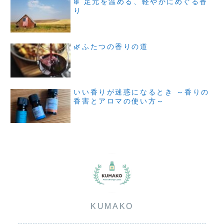
❄️ 足元を温める、軽やかにめぐる香
り
🌿ふたつの香りの道
いい香りが迷惑になるとき ～香りの
香害とアロマの使い方～
KUMAKO