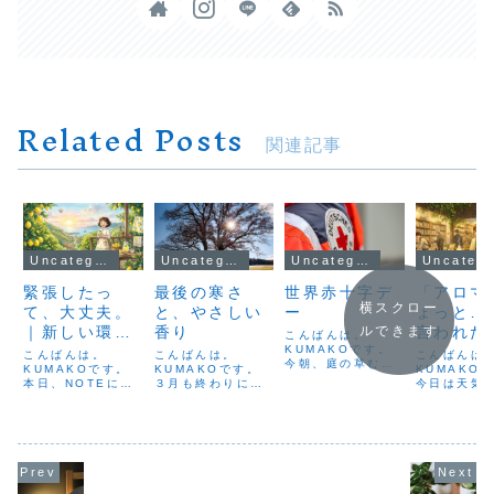
Related Posts
関連記事
Uncategorized
Uncategorized
Uncategorized
Uncateg
緊張したっ
最後の寒さ
世界赤十字デ
「アロマ
横スクロー
て、大丈夫。
と、やさしい
ー
ょっと…
｜新しい環境
香り
言われた
ルできます
こんばんは。
とレモンの香
KUMAKOです。
気づき
こんばんは。
こんばんは。
こんばんは
今朝、庭の草むし
り
KUMAKOです。
KUMAKOです。
KUMAKO
り中ぎっくり腰に
本日、NOTEに記
３月も終わりに近
今日は天気
なってしまいまし
事を投稿しまし
づいてきました
ったものの
た。ちょっと体を
た。今週から新学
が、今日はまたひ
肌寒さの残
ひねっただけなの
期や入学など、新
んやりとした風に
でした。体
に、腰にピキッと
しい環境に身を置
包まれました。
復し、TSUT
走る鋭い痛み。立
く方も多い時期。
「もうすぐ春」と
森町店での
ち上がるのも、お
緊張や疲れを感じ
思っていた体に、
立つことが
辞儀をするのも一
やすいこの季ミ
少しだけ戸惑いを
こと。まず
苦労。普段、当た