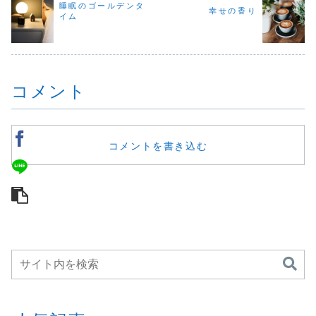
に、呼吸を整える
感じます。こうい
だけでも、
睡眠のゴールデンタ
り前にできていた
幸せの香り
ことや、香りの大
う“寒の戻り”の日
たなと思っ
イム
ことができないも
切さについて書い
には、心まで縮こ
す。今日は
どかしさに、し
ています。🌿 今日
まってしまいが
に気づいて
ん...
の香りは「レモ
ち。そんなとき
まってくださ
ン」...
は、やわ...
コメント
コメントを書き込む