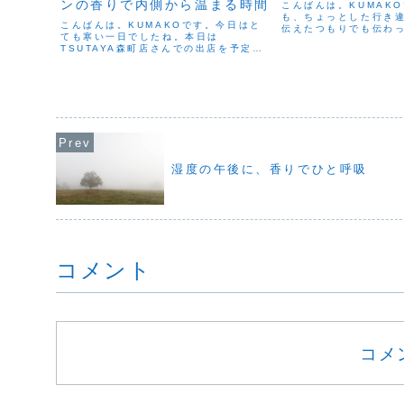
ンの香りで内側から温まる時間
こんばんは。KUMAK
も、ちょっとした行き
こんばんは。KUMAKOです。今日はと
伝えたつもりでも伝わ
ても寒い一日でしたね。本日は
り、同じことを見てい
TSUTAYA森町店さんでの出店を予定し
少しずれていたり。そ
ていましたが、体調が万全ではなかった
ふっとざわめくものが
ため、無理をせず見送ることにしまし
んとやったのに」「どうし
た。当日までには回復していると思って
いたのですが、体は思うように...
湿度の午後に、香りでひと呼吸
コメント
コメ