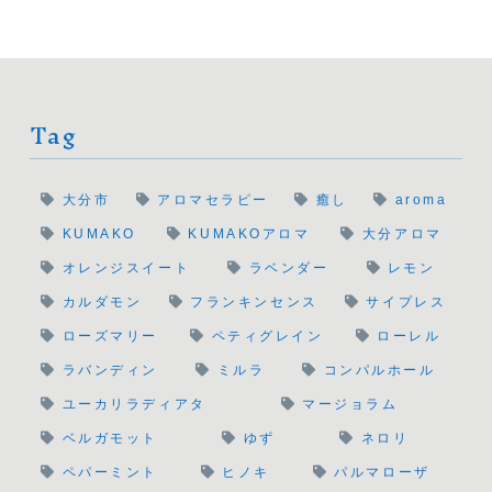
Tag
大分市
アロマセラピー
癒し
aroma
KUMAKO
KUMAKOアロマ
大分アロマ
オレンジスイート
ラベンダー
レモン
カルダモン
フランキンセンス
サイプレス
ローズマリー
ペティグレイン
ローレル
ラバンディン
ミルラ
コンパルホール
ユーカリラディアタ
マージョラム
ベルガモット
ゆず
ネロリ
ペパーミント
ヒノキ
パルマローザ