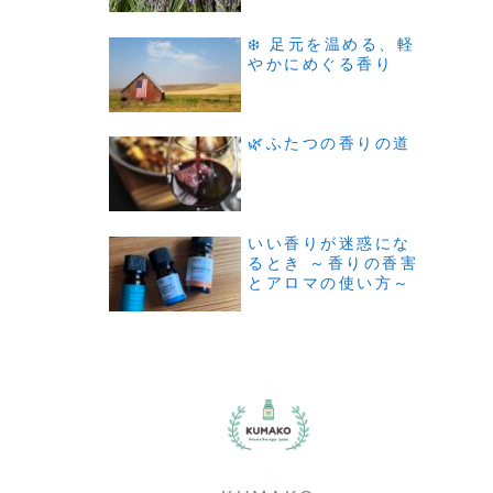
❄️ 足元を温める、軽
やかにめぐる香り
🌿ふたつの香りの道
いい香りが迷惑にな
るとき ～香りの香害
とアロマの使い方～