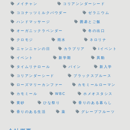
メイチャン
コリアンンダーシード
ココナッツミルクパウダー
ゼラニウム
ハンドマッサージ
囲碁とご飯
オーガニックラベンダー
冬の出口
クロモジ
雨水
ネロリナ
ニャンニャンの日
カラブリア
iイベント
イベント
新学期
異動
タイムリナロール
パイン
新入学
コリアンダーシード
ブラックスプルース
ローズマリーカンファー
カモミールローマン
カモミール
WBC
ホメオスタシス
黄砂
ひな祭り
香りのある暮らし
香りのある生活
薬
グレープフルーツ