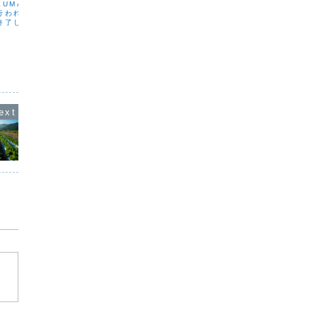
ルームスプレー作り体験（6月
KUMAKOです。本日、
こんばん
行われていた【コンクラ
し寒さは
20日・大分南公民館）
終了し、新しいローマ教
しい冷え
というニュースが世界を
一日でし
6月の梅雨時期に向けて、お部屋で使える
。煙突から白い煙が上が
乾燥して
ルームスプレーを作る体験を行います。
希望と祈りの象徴のよう
体調を崩
雨の日が続くと、お部屋の空気がこもっ
時代の...
す。私自
たり、気分が少し重たく感じたりするこ
とがあります。そんな季節を少しでも心
地よく過ごせるように、精油を選びなが
ら、自分だけの香りのル...