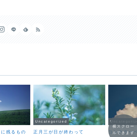
Uncategorized
Uncategori
横スクロー
とに残るもの
正月三が日が終わって
コンクラー
ルできます