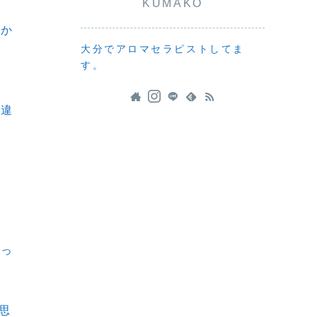
KUMAKO
るか
大分でアロマセラピストしてま
す。
つ違
。
えっ
思