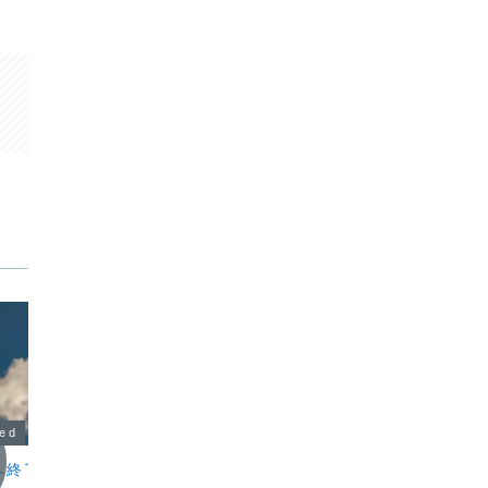
zed
Uncategorized
Uncat
ベ終了
大分市｜梅雨を心地よく過ごす
🌿 