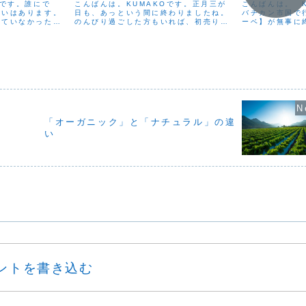
Oです。誰にで
こんばんは。KUMAKOです。正月三が
こんばんは。 
違いはあります。
日も、あっという間に終わりましたね。
バチカン市国で
っていなかった
のんびり過ごした方もいれば、初売りを
ーベ】が無事に
るのに、感じ方が
回って忙しく過ごした方、親戚が集まっ
皇が選出された
んな時、心の中で
てにぎやかだった方もいると思います。
駆け巡りました
あります。「ちゃ
明日から仕事始め、というところも多い
る瞬間、それは
て...
のではないでしょうか。...
にも見え、新たな
「オーガニック」と「ナチュラル」の違
い
ントを書き込む