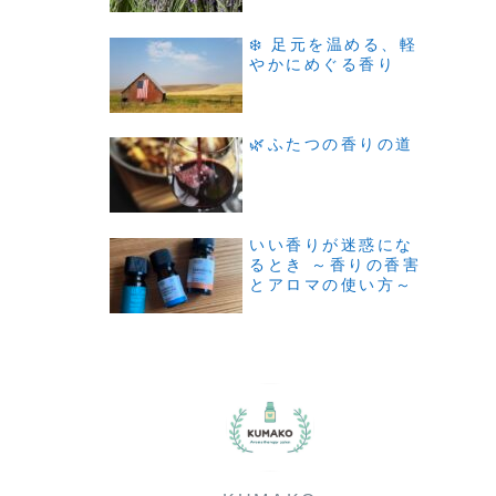
❄️ 足元を温める、軽
やかにめぐる香り
🌿ふたつの香りの道
いい香りが迷惑にな
るとき ～香りの香害
とアロマの使い方～