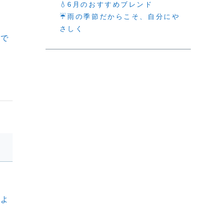
💧6月のおすすめブレンド
☔雨の季節だからこそ、自分にや
さしく
ので
るよ