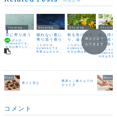
Uncategorized
Uncategorized
Uncategorized
Uncateg
音に寄り添う
眠れない夜に
秋を告げる香
春の揺ら
横スクロー
寄り添う香り
り、金木犀
寄り添う
こんばんは。
KUMAKOです。
ンの香り
ルできます
こんばんは。
こんばんは。
今日は雨でした
KUMAKOです。
KUMAKOです。
たい風と
こんにちは
ね。激しく降った
昨夜はなかなか寝
今日は朝は曇り
を整える
KUMAKO
かと思えば、ふと
つけず、気づけば
空、昼からは晴れ
今日は天気
止んだり――なん
時計の針が何度も
の一日。外の空気
ったけれど
ともはっきりしな
進んでいました。
にも、少しずつ秋
少し冷たく
いお天気の一日で
「早く寝なきゃ、
の気配が漂い始め
一日でした
した。自然の音
明日がつらくな
ましたね。秋にな
も少しずつ
や、やさしい音
る…」と思えば思
ると、あちこちで
てきて、春
楽、ジャズの調べ
うほど頭が冴えて
「金木犀（きんも
そこまで来
を聴きながら香り
しまい、余計に眠
くせい）」の香り
のを感じま
囲碁とご飯さんでの
をブレンドする
れなくなる。そん
の商品を目にする
香りと安心
かさと冷た
――そんな時間
ひととき
な経験、きっと多
ようになります。
り混じるこ
が、私にとっては
くの方にあるので
パッケージを見る
節。春に向
心をととのえ...
はないでしょう
だけでも「秋だな
いるはずな
か。実...
ぁ」...
まだどこか
配も...
コメント