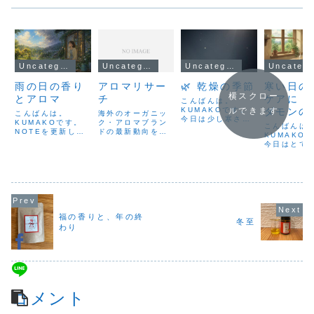
Uncategorized
Uncategorized
Uncategorized
Uncateg
雨の日の香り
アロマリサー
🌿 乾燥の季節
寒い日の
横スクロー
とアロマ
チ
ケアに｜
こんばんは。
KUMAKOです。
ダモンの
ルできます
こんばんは。
海外のオーガニッ
今日は少し寒さは
KUMAKOです。
ク・アロマブラン
で内側か
こんばんは
感じたものの、真
NOTEを更新しま
ドの最新動向をま
まる時間
KUMAKO
冬のような厳しい
した。今回のテー
とめました。
今日はとて
冷え込みではな
マは、「ゴールデ
PRIMAVERA（プ
一日でした
く、どこか穏やか
ンウィークの始ま
リマヴェーラ）：
日はTSUTA
な一日でしたね。
りと、ふんわり漂
ドイツ発1986年
町店さんで
でも、この時期は
う香り」です。雨
創業のオーガニッ
を予定して
空気が乾燥してい
の日にふんわり漂
ク精油ブランド、
たが、体調
るせいか、咳をし
う土や植物の香り
存在感を維持プラ
ではなかっ
ている方や体調を
から、精油も“たく
ナロム：ベルギー
め、無理を
崩されている方を
さん使う”より、自
発、メディカルア
福の香りと、年の終
送ることに
よく見かけます。
冬至
分にとって心地よ
ロマ領域で評価が
た。当日ま
わり
私自身も喉のイガ
い量を見つけるこ
高いフロリハナ：
回復してい
イガ...
とが大切だな...
スプレータイ...
っていたの
が、体は思
に...
コメント