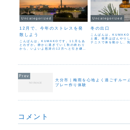
Uncategorized
Uncategorized
12月で、今年のストレスを発
冬の出口
散しよう
こんばんは。KUMAK
と霧。視界はぼんやり
こんばんは。KUMAKOです。11月もあ
テニスで体を動かし、
とわずか。静かに過ぎていく秋の終わり
ていた。少し筋肉痛。
から、いよいよ怒涛の12月へと引き継が
いい。2月は雪が降った
れていきますね。やることが多くて慌た
いたり。まだまだ季節
だしい。気持ちは前へ進みたいのに、体
では立春。春へ一歩踏..
がついてこない。そんな「心と体のず
れ」を感じやすい季節...
大分市｜梅雨を心地よく過ごすルー
プレー作り体験
コメント