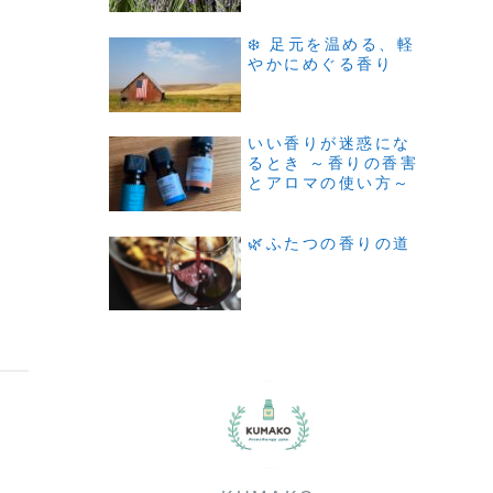
❄️ 足元を温める、軽
やかにめぐる香り
いい香りが迷惑にな
るとき ～香りの香害
とアロマの使い方～
🌿ふたつの香りの道