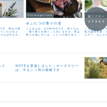
Uncategorized
Uncategori
横スクロー
ルできます
🌿ふたつの香りの道
カクテル
Oです。朝は小雨
こんばんは。KUMAKOです。私たちは
こんにちは。 
していたけれど、
「鼻で香りを嗅ぐ」と言いますが、実は
私の誕生日😄
気づけば汗をかい
香りの感じ方には、ふたつの道がありま
ルデー」なんだ
でも、それが心地
す。ひとつは、鼻から吸い込むときに感
とは思えない、
り、晴れ間がのぞ
じる香り。これを オルソネーザル
ます。1806年
は冬の中。暦の上
（Orthonasal） といいます。花の香り
聞に初めて「カ
.
を嗅いだり、アロ...
場したことを記念
ムス
NOTEを更新しました｜ローズマリー
は、今もシソ科の植物です