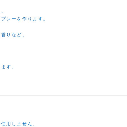
に、
スプレーを作ります。
る香りなど、
。
きます。
は使用しません。