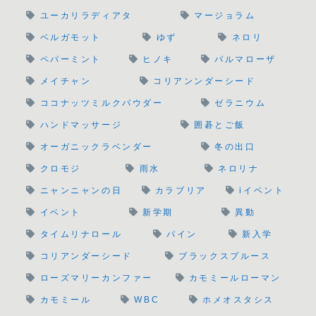
ユーカリラディアタ
マージョラム
ベルガモット
ゆず
ネロリ
ペパーミント
ヒノキ
パルマローザ
メイチャン
コリアンンダーシード
ココナッツミルクパウダー
ゼラニウム
ハンドマッサージ
囲碁とご飯
オーガニックラベンダー
冬の出口
クロモジ
雨水
ネロリナ
ニャンニャンの日
カラブリア
iイベント
イベント
新学期
異動
タイムリナロール
パイン
新入学
コリアンダーシード
ブラックスプルース
ローズマリーカンファー
カモミールローマン
カモミール
WBC
ホメオスタシス