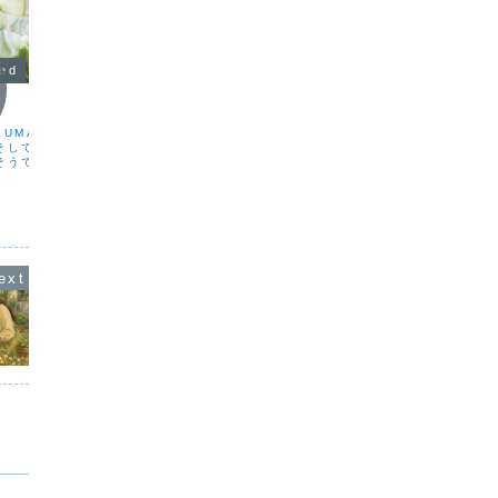
zed
Uncategorized
Uncat
普通って、なんだろう
季節の
KUMAKOです。今日は
こんばんは。KUMAKOです。「普通っ
こんばん
 そして世界では「カクテ
て、なんだろう」と、たまに考えること
然暗くな
そうです🍸なんだか偶然
があります。普通という言葉は、自分の
ばしばあ
不思議なご縁を感じてい
価値観から生まれるもので、ひとつだけ
差しが戻
5月13日、アメリカの新
の正解があるものではないと思っていま
わっ」と
クテル」という言葉が登
す。普通って、いろんな普通があってい
日が増え
し...
いもの。「普通がいいよ...
り、【9