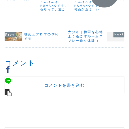
ームスプレー
こんばんは。
こんばんは。
言が出ましたね。
十八夜」で
作りワークシ
KUMAKOです。
KUMAKOです。
サロンでも、春を
春から数えて
香りって、選ぶだ
梅雨があけ、いよ
感じる香りが人気
目にあたる
ョップのお知
けで気持ちが変わ
いよ夏本番。外は
です。たとえば、
新茶の季節
らせ
ることがありま
照りつけるような
桜のやさしさに似
りでもあり
す。なんとなく疲
暑さ。でも、建物
たゼラニウムやラ
昔から「八
れている日。少し
の中や車の中では
ベンダー、春の高
に摘んだお
気分を変えたいと
冷房がしっかり効
揚感をすっと落ち
寿の薬」と
き。そのときに手
大分市｜梅雨を心地
いていて…その差
着けてくれるベル
るほど、縁
嗅覚とアロマの学術
に取った香りが、
に体がついていか
よく過ごすルームス
ガモットなど。お
い日なんです
メモ
ふっと呼吸を深く
ないこと、ありま
客様とお話しなが
今日はあい
プレー作り体験（6
してくれることが
せんか？最近、
ら、その日の気分
曇り。 晴れ
月20日・大分南公民
あります。私は、
「冷房が寒くて足
に...
館）
もっとたくさんの
元が冷える」「外
方にこの「香りを
との温度差でだる
コメント
感じ...
さ...
コメントを書き込む