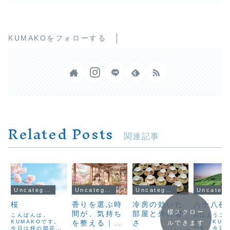
KUMAKOをフォローする
Related Posts
関連記事
Uncategorized
Uncategorized
Uncategorized
Uncateg
桜
香りを選ぶ時
冷房の効いた
八十八夜
横スクロー
間が、気持ち
部屋と外の暑
こんばんは。
おはようご
KUMAKOです。
を整える｜ル
さ
す。 KUM
ルできます
今日は桜の開花宣
です。今日