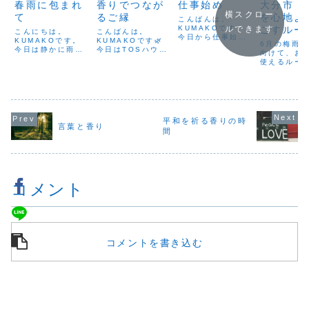
春雨に包まれ
香りでつなが
仕事始め
大分市｜
横スクロー
て
るご縁
を心地よ
こんばんは。
KUMAKOです。
ごすルー
ルできます
こんにちは。
こんばんは。
今日から仕事始め
KUMAKOです。
KUMAKOです🌿
プレー作
6月の梅雨
ですね。いよいよ
今日は静かに雨が
今日はTOSハウジ
験（6月2
向けて、お
本格的に、今年が
降っていますね☔
ングメッセに出店
使えるルー
動き出した感じが
日・大分
春の終わりを告げ
させていただきま
レーを作る
して、少しワクワ
るような、やさし
した。お天気にも
民館）
行います。
クします。どんな
い春雨。外の景色
恵まれて、たくさ
が続くと、
ことが待っている
がしっとりと潤っ
んの方に立ち寄っ
の空気がこ
のか。楽しみでも
て、空気までやわ
ていただき、感謝
り、気分が
あり、正直、少し
らかく感じます。
の気持ちでいっぱ
たく感じた
怖さもありますよ
平和を祈る香りの時
昔の人たちは、こ
いです。そんな
ことがあり
言葉と香り
ね。人は、強い刺
んな雨を「恵みの
中、とても嬉しい
間
そんな季節
激を感じると「逃
雨」と呼び、大切
再会がありまし
でも心地よ
走」か「闘争」
にしてきました。
た。前回のイベン
せるように
か、...
江戸時代には、
トで「バーム作
を選びなが
雨...
り」を...
分だけの香
コメント
ル...
コメントを書き込む