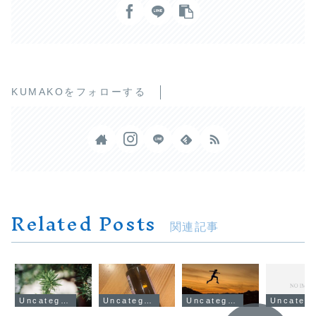
KUMAKOをフォローする
Related Posts
関連記事
Uncategorized
Uncategorized
Uncategorized
Uncateg