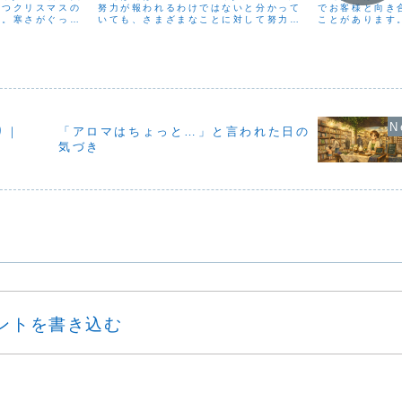
ずつクリスマスの
努力が報われるわけではないと分かって
でお客様と向き
ね。寒さがぐっと
いても、さまざまなことに対して努力を
ことがあります
とした瞬間に心が
惜しまない人は多いと思います。それは
しになるのはも
、呼吸が浅くなり
すべて、「今の自分が選んだ行動」。そ
同じくらい「対
す。そんな冬の日
の選択には、自分自身に対する責任が伴
があるんだな…
.
います。どんなに頑張...
の時間、なかなか
り｜
「アロマはちょっと…」と言われた日の
気づき
ントを書き込む