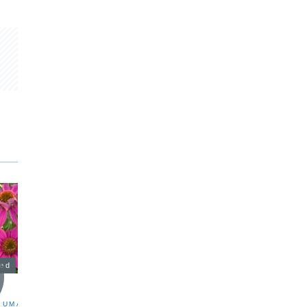
zed
Uncategorized
Uncat
し
NOTE更新しました｜雨の日の
興部町
不調は体力低下のサイン？
KUMAKOです。サロン
こんばん