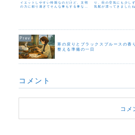
イエットしやすい時期なのだけど、文明
り、街の空気にも少し
の力に頼り過ぎてそんな事もする事な
気配が漂ってきました
く、春がやってきて体調が悪いという毎
深まるこの季節は、ふ
年の恒例行事のような感じになっていま
ぎゅっと固くなったり
す。だから今では春はデトックスの季節
やすい時期でもありま
と言われています。春になっ...
にそっと寄り添ってく..
寒の戻りとブラックスプルースの香
整える準備の一日
コメント
コメ