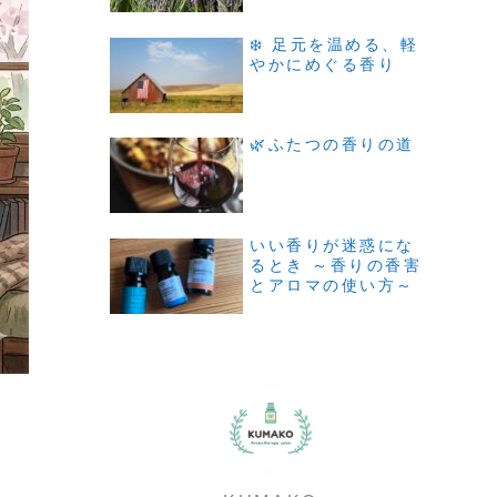
❄️ 足元を温める、軽
やかにめぐる香り
🌿ふたつの香りの道
いい香りが迷惑にな
るとき ～香りの香害
とアロマの使い方～