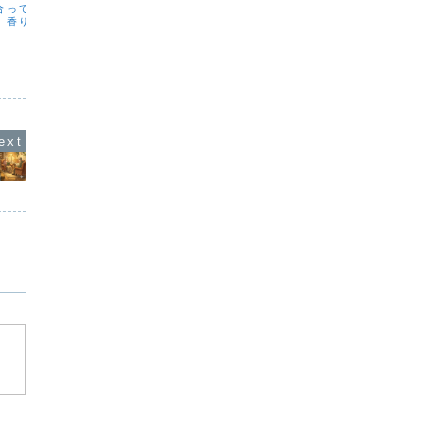
合っていると、よく思う
のオホー
こんばんは。KUMAKOです。NOTEを
。香りやタッチングが癒
っぺ）」
更新しました。今回のテーマは、雨の日
ちろんだけれど、それと
育つ場所
に感じやすい不調について。なんとなく
話」にも、深い癒しの力
ど、フラ
気分が重たい。肩こりや頭痛がある。疲
と。ケアに入る前の対話
じ緯度に
れやすく、やる気が出にくい。そんな日
初対面...
ンダーに
は、天気だけではなく、体力の低下や
日々の疲れの積み重ねも...