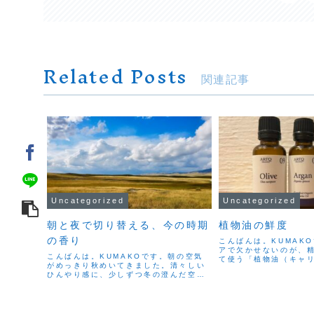
Related Posts
関連記事
Uncategorized
Uncategorized
朝と夜で切り替える、今の時期
植物油の鮮度
の香り
こんばんは。KUMAK
アで欠かせないのが、
こんばんは。KUMAKOです。朝の空気
て使う「植物油（キャ
がめっきり秋めいてきました。清々しい
す。実はこの植物油、
ひんやり感に、少しずつ冬の澄んだ空気
るためのものではあり
を感じます。とはいえ、日中はまだ30度
や脂肪酸を豊富に含み
近くになることもあり、衣替えにはちょ
おいを与えてくれる大切.
っと早い季節。こうした中途半端な時期
が、いちばん難しいで...