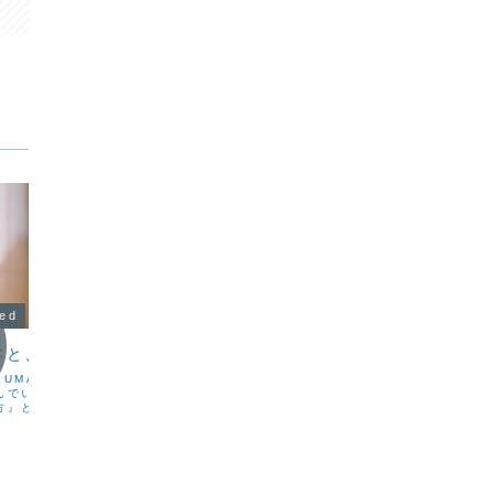
zed
Uncategorized
Uncat
本と、ネロリと。』
普通って、なんだろう
オーガ
セグメ
KUMAKOです。今日、
こんばんは。KUMAKOです。「普通っ
んでいた。『精神科が教
て、なんだろう」と、たまに考えること
のシフ
方』という本。まだ読み
があります。普通という言葉は、自分の
けど、そのタイトルを見
価値観から生まれるもので、ひとつだけ
最近は合
立ち止まりたくなった。
の正解があるものではないと思っていま
分などを
いうことだろう？「何も
す。普通って、いろんな普通があってい
ーガニッ
思って...
いもの。「普通がいいよ...
性を重視
しい、シ