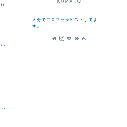
KUMAKO
切り
大分でアロマセラピストしてま
す。
やか
をご