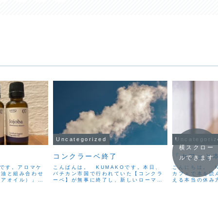
Uncategorized
Uncategori
横スクロー
コンクラーベ終了
『カフェと
ルできます
Oです。アロマケ
こんばんは。 KUMAKOです。本日、
こんにちは。 
精油と組み合わせ
バチカン市国で行われていた【コンクラ
カフェで本を読
リアオイル）」で
ーベ】が無事に終了し、新しいローマ教
える本当の休み
ただ精油を希釈す
皇が選出されたというニュースが世界を
始めたばかりだ
ません。ビタミン
駆け巡りました。煙突から白い煙が上が
た瞬間に、ふと
、肌に栄養やうる
る瞬間、それは希望と祈りの象徴のよう
休むって、どう
..
にも見え、新たな時代の...
しないこと」だと