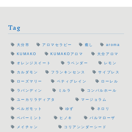
Tag
大分市
アロマセラピー
癒し
aroma
KUMAKO
KUMAKOアロマ
大分アロマ
オレンジスイート
ラベンダー
レモン
カルダモン
フランキンセンス
サイプレス
ローズマリー
ペティグレイン
ローレル
ラバンディン
ミルラ
コンパルホール
ユーカリラディアタ
マージョラム
ベルガモット
ゆず
ネロリ
ペパーミント
ヒノキ
パルマローザ
メイチャン
コリアンンダーシード