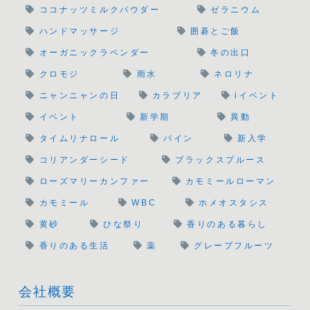
ココナッツミルクパウダー
ゼラニウム
ハンドマッサージ
囲碁とご飯
オーガニックラベンダー
冬の出口
クロモジ
雨水
ネロリナ
ニャンニャンの日
カラブリア
iイベント
イベント
新学期
異動
タイムリナロール
パイン
新入学
コリアンダーシード
ブラックスプルース
ローズマリーカンファー
カモミールローマン
カモミール
WBC
ホメオスタシス
黄砂
ひな祭り
香りのある暮らし
香りのある生活
薬
グレープフルーツ
会社概要