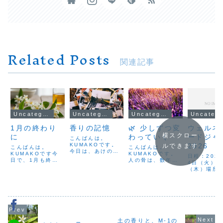
Related Posts
関連記事
Uncategorized
Uncategorized
Uncategorized
Uncateg
1月の終わり
香りの記憶
🌿 少しずつ変
ウェルネ
横スクロー
に
わっていく
ードジャ
こんばんは。
KUMAKOです。
2026
ルできます
こんばんは。
こんばんは。
今日は、あけのア
KUMAKOです今
KUMAKOです。
日程：202
クロスに出店させ
日で、1月も終わ
人の骨は、数年ご
4日（火）〜
ていただきまし
りですね今年が始
とにすべて入れ替
（木）場所
た。立ち寄ってく
まって、あっとい
わっているそうで
ビッグサイト
ださった皆さま、
う間のひと月でし
す。見た目は同じ
示棟※来場
暑い中本当にあり
た年の初めは「今
でも、その都度食
2026年6
がとうございまし
年はこうしたい」
べてきたものによ
開予定
た🌿その中で、あ
「こんな一年にし
って内側では新し
るお客様との出会
たい」そんなこと
い細胞が生まれ、
いが、私の心に深
を思い描いていた
少しずつ形を変え
く残りました。
はずなのに気づけ
ながら、今の私た
土の香りと、M-1の
「昔、大分に香り