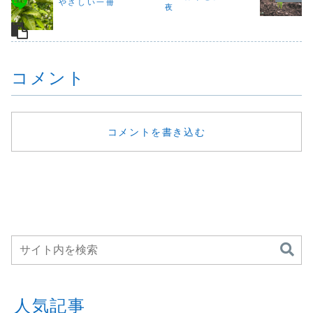
やさしい一冊
ば日々の流れに身
ちを支えてくれて
夜
の森博物館があっ
を任せて思った通
います。変わって
てね。...
りに進んでいない
いくことは、こわ
と...
い...
コメント
コメントを書き込む
人気記事