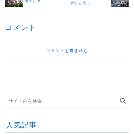
春の訪れ
自分に言い聞かせ
そっと鼻先に近づ
祈りと香り
人も、一律で今日
苦労。普段
てしまうこともあ
けて吸い込んだそ
がスタートライ
り前にでき
ります。けれど、
の瞬間――胸の奥
ン。だからこそ、
ことができ
本当に大切なの
で小...
「今日をどう過ご
どかしさに
は、「まだ大丈
すか」...
ん...
コメント
夫」と頑張ること
ではな...
コメントを書き込む
人気記事