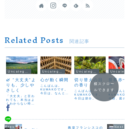
Related Posts
関連記事
Uncategorized
Uncategorized
Uncategorized
Uncateg
🌿 “大丈夫”よ
心が動く瞬間
切り替えの日
世界赤十
横スクロー
りも、少しや
の香り
ー
こんばんは。
さしく
KUMAKOです。
ルできます
こんばんは。
こんばん
今日は、なんとな
KUMAKOです。
KUMAKO
「大丈夫」と言わ
く気持ちが停滞し
今日は節分。一年
今朝、庭の
れても、本当はよ
ているような夜で
の区切りの日です
り中ぎっく
くわからない時が
した。そんなと
ね。暦の上では、
なってしま
あります。どのく
き、無意識に手に
今日から本格的に
た。ちょっ
らいしんどいの
取った３本の精油
「2026年の運
ひねっただ
か、動けるのか、
――レモン、ロー
気」が始まりま
に、腰にピ
動けないのか。限
ズマリー、フラン
す。年廻りがいい
走る鋭い痛
界の少し手前で、
キンセンス。ブレ
人も、少し慎重な
ち上がるの
「まだ大丈夫」と
ンドした香りを、
教皇フランシスコの
年と言われている
辞儀をする