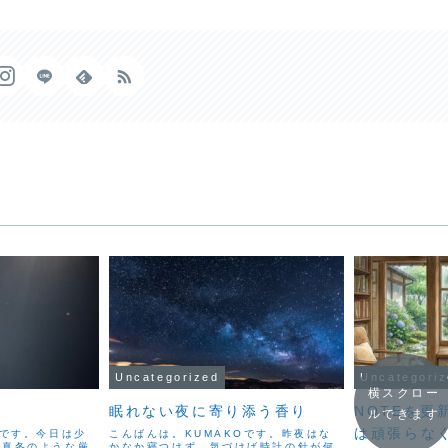
Uncategorized
Uncategori
横スクロー
眠れない夜に寄り添う香り
NOTEを更
ルできます
は頑張らな
Oです。今日は少
こんばんは。KUMAKOです。昨夜はな
、真冬のような厳
かなか寝つけず、気づけば時計の針が何