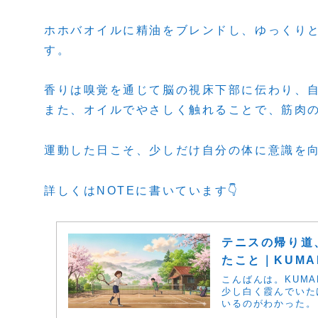
ホホバオイルに精油をブレンドし、ゆっくり
す。
香りは嗅覚を通じて脳の視床下部に伝わり、
また、オイルでやさしく触れることで、筋肉
運動した日こそ、少しだけ自分の体に意識を
詳しくはNOTEに書いています👇
テニスの帰り道
たこと｜KUM
こんばんは。KUMA
少し白く霞んでいた
いるのがわかった。 