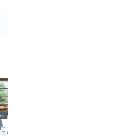
zed
Uncategorized
Uncat
新しました｜雨の日
女性から熟女へ
英語と
くていい、整える夜
こんばんは。KUMAKOです。「更年
こんばん
期」という言葉を聞くと、心配や不安を
ら東京へ