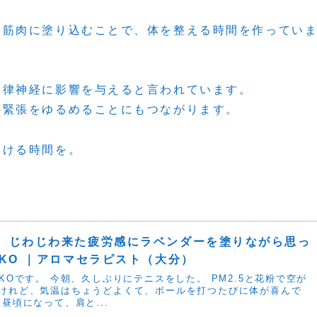
と筋肉に塗り込むことで、体を整える時間を作ってい
自律神経に影響を与えると言われています。
の緊張をゆるめることにもつながります。
向ける時間を。
、じわじわ来た疲労感にラベンダーを塗りながら思っ
AKO ｜アロマセラピスト（大分）
KOです。 今朝、久しぶりにテニスをした。 PM2.5と花粉で空が
けれど、気温はちょうどよくて、ボールを打つたびに体が喜んで
昼頃になって、肩と...