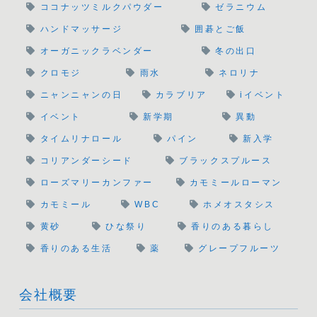
ココナッツミルクパウダー
ゼラニウム
ハンドマッサージ
囲碁とご飯
オーガニックラベンダー
冬の出口
クロモジ
雨水
ネロリナ
ニャンニャンの日
カラブリア
iイベント
イベント
新学期
異動
タイムリナロール
パイン
新入学
コリアンダーシード
ブラックスプルース
ローズマリーカンファー
カモミールローマン
カモミール
WBC
ホメオスタシス
黄砂
ひな祭り
香りのある暮らし
香りのある生活
薬
グレープフルーツ
会社概要