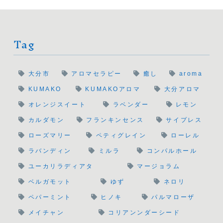
Tag
大分市
アロマセラピー
癒し
aroma
KUMAKO
KUMAKOアロマ
大分アロマ
オレンジスイート
ラベンダー
レモン
カルダモン
フランキンセンス
サイプレス
ローズマリー
ペティグレイン
ローレル
ラバンディン
ミルラ
コンパルホール
ユーカリラディアタ
マージョラム
ベルガモット
ゆず
ネロリ
ペパーミント
ヒノキ
パルマローザ
メイチャン
コリアンンダーシード