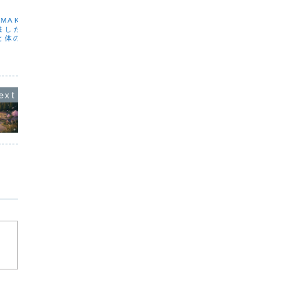
感じる方も多いのではないでしょうか。
た。今回
ホットフラッシュ、気分の揺らぎ、眠り
英語の勉
MAKOです。本日、
の質の変化…。確かに心身にいろいろな
来で、“
しました。今回のテーマ
変化が訪れる時期ですが、私はそれを“次
答える”
と体の整え方。雨が続く
の自分へ生まれ変わる時...
う、頭の
気分が重かったり、体が
、人の言葉に少し疲れて
ります。それは気持ちの
圧や環境...