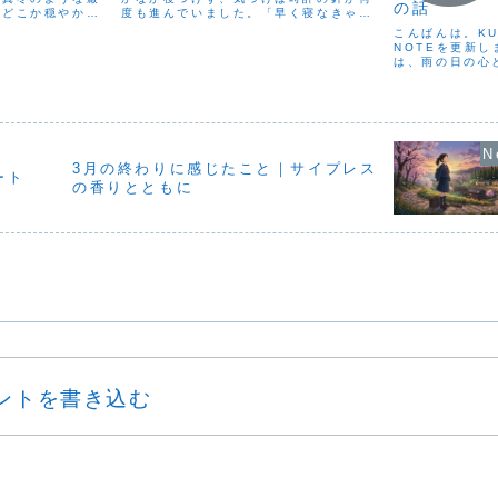
の話
、どこか穏やかな
度も進んでいました。「早く寝なきゃ、
この時期は空気が
明日がつらくなる…」と思えば思うほど
こんばんは。KU
咳をしている方や
頭が冴えてしまい、余計に眠れなくな
NOTEを更新
をよく見かけま
る。そんな経験、きっと多くの方にある
は、雨の日の心
...
のではないでしょうか。実...
と、なんとなく
だるく感じたり
しまうことがあ
問題ではなく、気
3月の終わりに感じたこと｜サイプレス
ート
の香りとともに
ントを書き込む