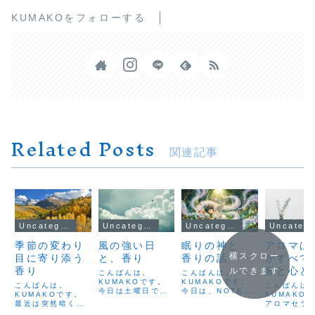
KUMAKOをフォローする
Related Posts
関連記事
Uncategorized
Uncategorized
Uncategorized
Uncateg
季節の変わり
風の強い日
眠りの神と、
アロマは
横スクロー
目に寄り添う
と、香り
香りの話
がすべて
香り
覚と心と
ルできます
こんばんは。
こんばんは。
KUMAKOです。
KUMAKOです。
つながり
こんばんは。
こんばんは
今日は土曜日です
今日は、NOTEを
KUMAKOです。
KUMAKO
ね。いかがお過ご
更新しました。今
最近は突然暗くな
アロマセラ
しでしょうか。仕
回のテーマは、
り、激しい雷雨に
とって、一