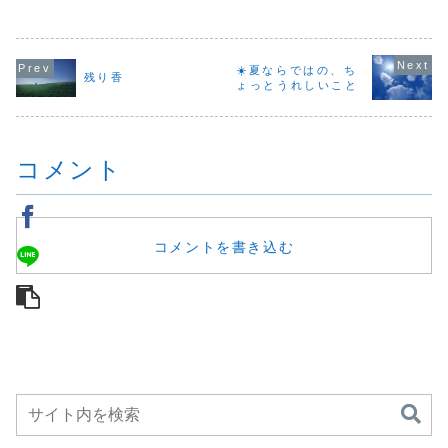
事始めで、なかな
「眠りと香りのあ
なることがしばし
な感覚はな
か大変な一週間だ
いだにあるも
ばありますね。雨
思いますか
った方も多いので
の」。ギリシャ神
が上がると急に日
覚？触覚？
はないでしょう
話に登場する眠り
差しが戻り、湿度
ろんどれも
か。ここから三連
の神ヒュプノス
が一気に高まって
でも、やっ
☀️夏ならではの、ち
休もあり、仕事モ
や、夢や死とのつ
「むわっ」とした
番は「嗅覚
残り香
ードと連休モード
ながりを感じなが
ょっとうれしいこと
空気に包まれ
私は思って
のスイッチの切り
ら、眠りという時
る…。そんな日が
す。鼻から
替えが忙しい時期
間の神秘性につい
増えてきました。
んだ香りは
ですね。今日は風
て少し触れていま
朝晩は涼しくな
の一瞬で脳
も強...
す。そし...
り、【9月のマン
ます。しか
コメント
スリーブ...
の中で...
コメントを書き込む