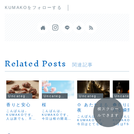
KUMAKOをフォローする
Related Posts
関連記事
Uncategorized
Uncategorized
Uncategorized
Uncateg
香りと安心
桜
🍲 あたたまる
🎃香りに
横スクロー
夜
れる瞬間
こんばんは。
こんばんは。
KUMAKOです。
KUMAKOです。
ルできます
こんばんは。
こんばんは
人は誰でも、不安
今日は桜の開花宣
KUMAKOです。
KUMAKO
や恐怖を抱えなが
言が出ましたね。
今日はとても寒い
今日はTSUT
ら生きていて、そ
サロンでも、春を
一日でしたね。外
光吉店での
れを和らげるため
感じる香りが人気
に出るたび、体が
した。たく