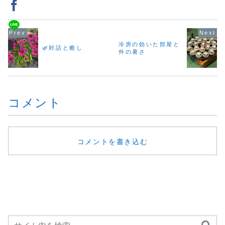
に「安心」を求め
です。たとえば、
きゅっと縮こまる
方が行き交
ているのだと思い
桜のやさしさに似
ような寒さでし
で、印象に
ます。名声やお
たゼラニウムやラ
た。こんな日は、
のは——香
金、結婚や友情、
ベンダー、春の高
あたたかいものが
かれていた
誰かの役に立つこ
揚感をすっと落ち
何より。今夜は鍋
意外にも男
とや、愛や平和を
着けてくれるベル
をして、体の芯か
が多かった
願うことも、突き
ガモットなど。お
ら温まりました。
こと。購入
冷房の効いた部屋と
詰めれば、自分が
客様とお話しなが
🌿対話と癒し
湯気に包まれなが
まではされ
外の暑さ
安心したいからな
ら、その日の気分
ら食べるごはん
も、歩きな
のか...
に...
は、それだけで心
りの瓶をじ
までゆ...
見...
コメント
コメントを書き込む