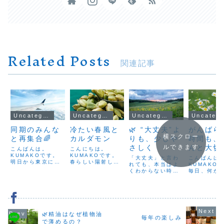
Related Posts
関連記事
Uncategorized
Uncategorized
Uncategorized
Uncateg
同期のみんな
冷たい春風と
🌿 “大丈夫”よ
がんばら
横スクロー
と再集合🌈
カルダモン
りも、少しや
時間も、
さしく
んと大切
ルできます
こんばんは。
こんにちは。
KUMAKOです。
KUMAKOです。
「大丈夫」と言わ
こんばんは
明日から東京に行
春らしい陽射しの
れても、本当はよ
KUMAKO
ってきます！そし
日もあれば、今日
くわからない時が
毎日、何か
てそして…！待ち
のように風が冷た
あります。どのく
追われて「
に待ったインクラ
くて、また冬に戻
らいしんどいの
がんばらな
ス✨いつもの同期
ったみたいな日も
か、動けるのか、
と自分に言
のみんなと、また
ありますね。そん
動けないのか。限
せている。
会えるのがとにか
な季節のゆらぎを
界の少し手前で、
ふと、立ち
く楽しみ〜！！こ
感じる日には、“香
「まだ大丈夫」と
て気づくん
🌿精油はなぜ植物油
れまでも何度もイ
りのスパイス”をひ
自分に言い聞かせ
——あれ？ 
毎年の楽しみ
ンクラスで会って
とさじ。今日は、
で薄めるの？
てしまうこともあ
ょっと疲れ