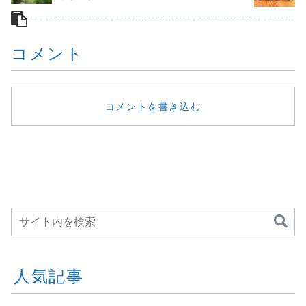
きたけど、やっぱ
私のお気に入りの
ります。けれど、
も。頑張っ
りリアルで同じ空
精油《カルダモ
本当に大切なの
に、うまく
間に集まるっ
ン》をご紹介し...
は、「まだ大丈
い日もある
て、...
夫」と頑張ること
にも見えな
コメント
ではな...
こ...
コメントを書き込む
人気記事