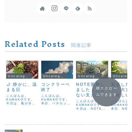
Related Posts
関連記事
Uncategorized
Uncategorized
Uncategorized
Uncateg
🌙 静かに、温
コンクラーベ
NOTE更新し
緊張した
横スクロー
まる日
終了
ました｜見え
て、大丈
ない支えに気
｜新しい
ルできます
こんばんは。
こんばんは。
KUMAKOです。
KUMAKOです。
づく日
とレモン
こんばんは。
こんばんは
今日は、風が冷た
本日、バチカン市
KUMAKOです。
り
KUMAKO
くて強い一日でし
国で行われていた
今日は、NOTEに
本日、NOT
た。外に出ると、
【コンクラーベ】
新しい記事を投稿
事を投稿し
思わず体をすくめ
が無事に終了し、
しました。最近は
た。今週か
ていました。何か
新しいローマ教皇
雨が続き、気温も
期や入学な
を考える前に、今
が選出されたとい
あまり上がらず、
しい環境に
日はもう、ただ温
うニュースが世界
一日を通して少し
く方も多い
まりたい。そんな
を駆け巡りまし
肌寒い日が続いて
緊張や疲れ