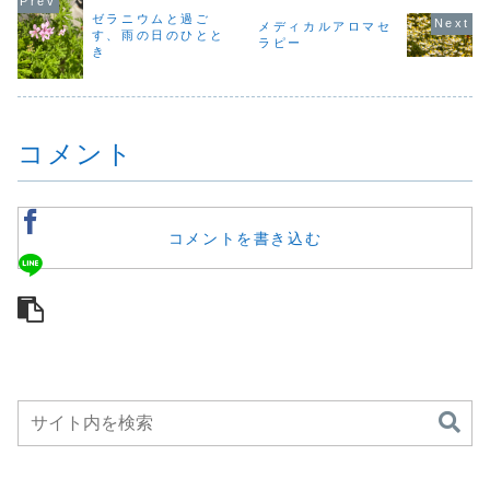
気持ちが先にあり
た。煙突から白い
いますね。そんな
やすいこの
ゼラニウムと過ご
ました。冷たい風
煙が上がる瞬間、
メディカルアロマセ
日々の中で感じた
に、呼吸を
す、雨の日のひとと
に触れていると、
それは希望と祈り
ことを、今回は少
ことや、香
ラピー
体だけでなく、呼
の象徴のようにも
き
し視点を広げて書
切さについ
吸まで浅くなって
見え、新たな時代
いてみました。私
ています。
い...
の...
たちの暮らしを
の香りは「
支...
ン」...
コメント
コメントを書き込む