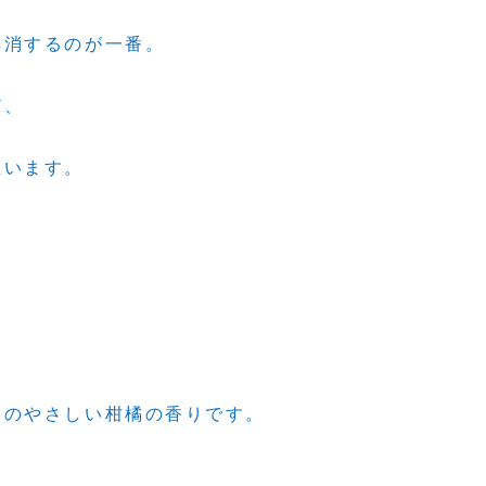
解消するのが一番。
ど、
思います。
あのやさしい柑橘の香りです。