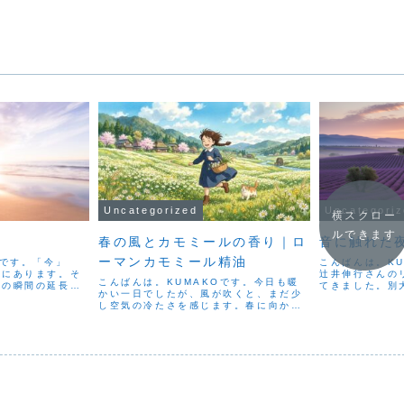
Uncategorized
Uncategori
横スクロー
ルできます
春の風とカモミールの香り｜ロ
音に触れた
ーマンカモミール精油
Oです。「今」
こんばんは。K
上にあります。そ
辻井伸行さんの
こんばんは。KUMAKOです。今日も暖
この瞬間の延長線
てきました。別
かい一日でしたが、風が吹くと、まだ少
考えると、時間と
あり、会場の内
し空気の冷たさを感じます。春に向かっ
う。昨日の自分が
した。マラソン
ている途中の、そんな季節の空気を感じ
自分が明日の自分
り抜く競技。ソ
る一日でした。今日は、いろいろな雑用
...
もまた、一人で舞
をこなしながら一日を過ごしました。派
手な出来事はなくても、...