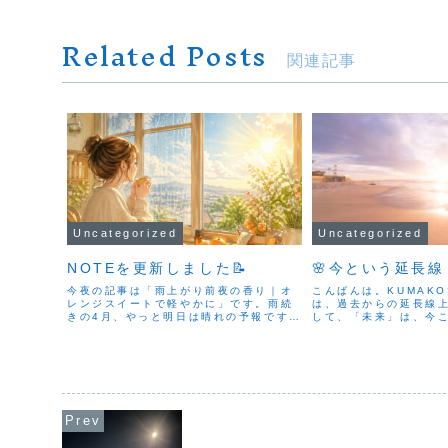
Related Posts
関連記事
Uncategorized
Uncategorized
NOTEを更新しました📝
🌸今という延長線
今夜の記事は「雨上がり前夜の香り｜オ
こんばんは。KUMAK
レンジスイートで軽やかに」です。雨続
は、過去からの延長線
きの4月、やっと明日は晴れの予報です
して、「未来」は、今
ね。太陽の光が心と体を整えてくれるこ
の先にあります。そう
と、そして今夜そばに置いてほしいオレ
いうのは一本の線のよ
ンジスイートの香りについて書きまし
今日をつくり、今日の
た。よかったら読んでみてく...
をつくる。それは、とても