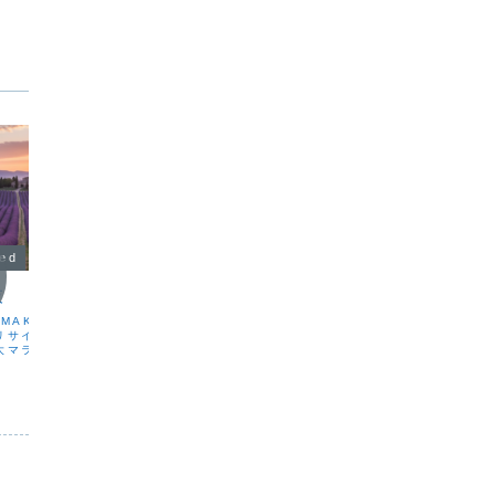
zed
Uncategorized
Uncat
夜
🌹 ジャスミンの香りが生まれ
🌱 
るまで
UMAKOです。今日は、
こんばん
リサイタルを聴きに行っ
っすらと
こんばんは。KUMAKOです。今日発売
大マラソンの開催日でも
るほどの
された FIGARO を読んでいて、シャネ
も外も、人で溢れていま
と引き締
ル N°5 の特集がとても興味深く、思わ
は、長い距離を一人で走
「冬が来
ず引き込まれてしまいました。その中で
ロで行われるコンサート
た。そん
も特に印象的だったのは、ジャスミンの
台に立...
ャガイモ
香りをどのように採っているのか という
お話。シャ...