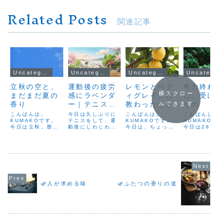
Related Posts
関連記事
Uncategorized
Uncategorized
Uncategorized
Uncateg
立秋の空と、
運動後の疲労
レモンとペテ
年の終わ
横スクロー
まだまだ夏の
感にラベンダ
ィグレインに
に、受け
香り
ー｜テニス後
教わったこと
もの
ルできます
のセルフアロ
こんばんは。
今日は久しぶりに
こんばんは。
こんばんは
KUMAKOです。
マケア（大
テニスをして、運
KUMAKOです。
KUMAKO
今日は立秋。暦の
動後にじわじわと
今日は、ちょっと
今日は28日
分・
上では秋の始まり
した疲労感を感じ
考えさせられる出
を飾るのに
KUMAKO）
だけれど、雲ひと
ました。そんなと
来事がありまし
ですね。い
つない青空に真夏
きに私が行ってい
た。ある人の話を
家で、両親
の太陽。秋の気配
るのが、ラベンダ
している輪の中に
立てて作っ
は、もう少し先の
ーとマジョラムを
いて、その内容が
ていた鏡餅
ようです。ここ数
使ったアロマケア
あまりいいものじ
に行ってい
年、秋の時間が短
です。ホホバオイ
ゃないと分かって
た。そのた
くなったように感
ルに精油をブレン
いながら、私は何
かなか28日
🌿人が求める味
🌿ふたつの香りの道
じます。昨年も夏
ドし、ゆっくりと
も言えませんでし
ことができ
から一気に冬に駆
筋肉に塗り込むこ
た。「良くないよ
でしたが、
け抜けたようで、
とで、体を整える
ね」と思いながら
ちょうど28
「あれ、秋って
時間を作ってい
も、それを口にで
りに行くこと
こ...
ま...
きな...