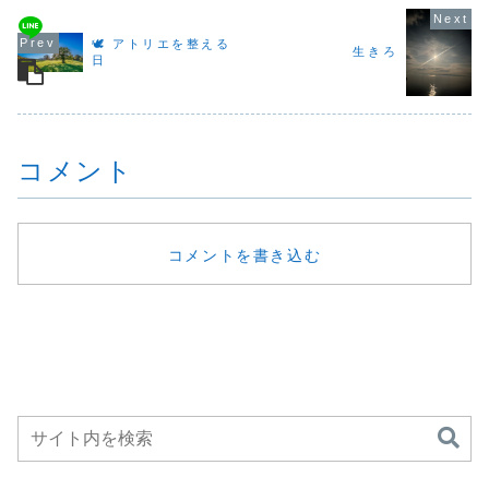
は、もう少し先の
を感じます。とは
たい」そんなこと
い込んだ冷
ようです。ここ数
いえ、日中はまだ
を思い描いていた
気は、体の
年、秋の時間が短
30度近くになるこ
はずなのに気づけ
けさと一緒
🕊 アトリエを整える
くなったように感
ともあり、衣替え
生きろ
ば日々の流れに身
込んでいき
じます。昨年も夏
にはちょっと早い
日
を任せて思った通
た。思わず
から一気に冬に駆
季節。こうした中
りに進んでいない
っ」とつぶ
け抜けたようで、
途半端な時期が、
と...
しま...
「あれ、秋って
いちばん難しい
こ...
で...
コメント
コメントを書き込む