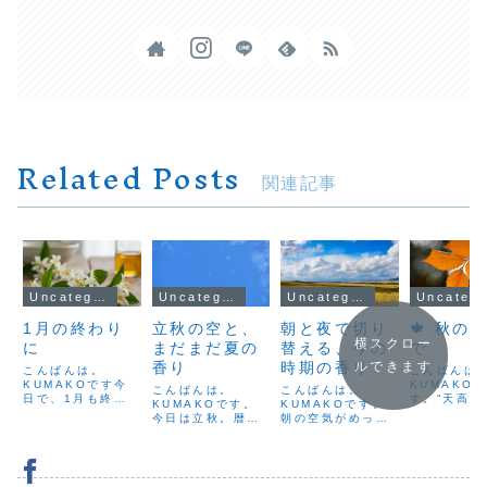
Related Posts
関連記事
Uncategorized
Uncategorized
Uncategorized
Uncateg
1月の終わり
立秋の空と、
朝と夜で切り
🍁 秋の
横スクロー
に
まだまだ夏の
替える、今の
で
香り
時期の香り
ルできます
こんばんは。
こんばんは
KUMAKOです今
KUMAKO
こんばんは。
こんばんは。
日で、1月も終わ
す。“天高き
KUMAKOです。
KUMAKOです。
りですね今年が始
る秋”その言
今日は立秋。暦の
朝の空気がめっき
まって、あっとい
く似合うほ
上では秋の始まり
り秋めいてきまし
う間のひと月でし
日の空はど
だけれど、雲ひと
た。清々しいひん
た年の初めは「今
も高く澄み
つない青空に真夏
やり感に、少しず
年はこうしたい」
ていました
の太陽。秋の気配
つ冬の澄んだ空気
「こんな一年にし
外に出たと