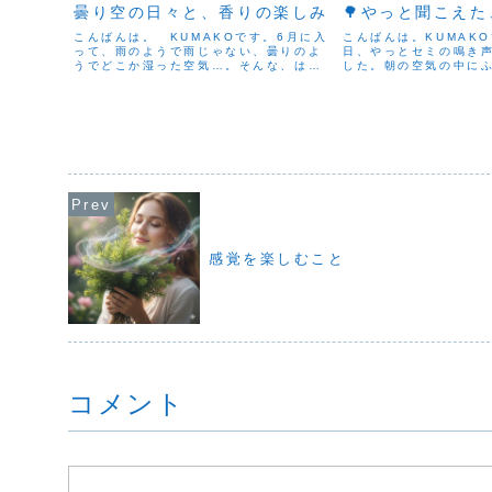
曇り空の日々と、香りの楽しみ
🌳やっと聞こえた
こんばんは。 KUMAKOです。6月に入
こんばんは。KUMAK
って、雨のようで雨じゃない、曇りのよ
日、やっとセミの鳴き
うでどこか湿った空気…。そんな、はっ
した。朝の空気の中に
きりしないお天気が続いています。まる
の「ミーンミーン…」
で梅雨が足踏みしているかのようです。
夏が本格的に来たなあ
そんなちょっとスッキリしない時、香り
っとゆるみます。今年
がただふわっと漂って...
ったので、「セミの声も早
感覚を楽しむこと
コメント