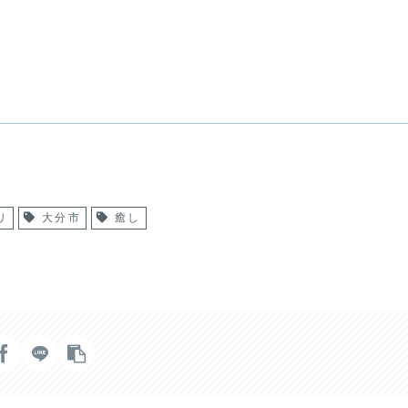
リ
大分市
癒し