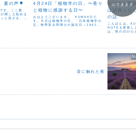
、夏の声🌳
4月24日「植物学の日」〜香り
NOTEを更
ルできます
と植物に感謝する日〜
は頑張らな
Oです。ここ数
声が聞こえ始めま
の話
おはようございます。 KUMAKOで
ふっと混ざる、あ
す。今日は植物学の日。「日本植物学の
という声。あぁ、
こんばんは。KU
父」牧野富太郎博士の誕生日（1862年4
と、胸の奥がふわ
NOTEを更新
月24日）にちなんで制定された記念日で
は梅雨明けが早か
は、雨の日の心
す🌱博士は日本中を巡り、1,500種以上
...
と、なんとなく
の植物に学名をつけ、自然の魅力を伝え
だるく感じたり
続けました。そ...
しまうことがあ
問題ではなく、気
音に触れた夜