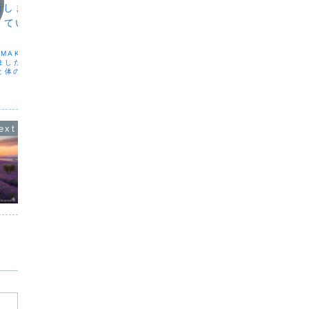
新しました｜雨の日
🍁 秋の空の下で
雨と自
くていい、整える夜
こんばんは。KUMAKOです。“天高き馬
こんばん
肥ゆる秋”その言葉がよく似合うほど、今
の日が多
日の空はどこまでも高く澄みわたってい
していま
ました。朝、外に出たときに吸い込んだ
のバラン
MAKOです。本日、
冷たい空気は、体の中に静けさと一緒に
じたり、
しました。今回のテーマ
入り込んでいきました。思わず「さむ
のひとつ
と体の整え方。雨が続く
っ」とつぶやいてしま...
く重たい
気分が重かったり、体が
、人の言葉に少し疲れて
ります。それは気持ちの
圧や環境...