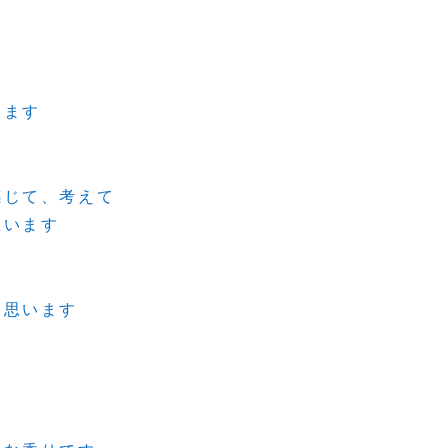
ります
感じて、考えて
思います
も
と思います