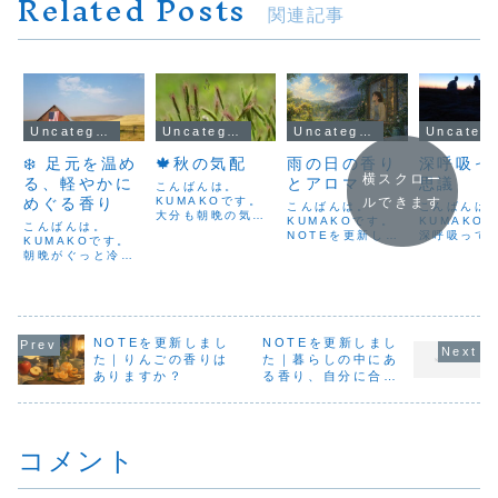
Related Posts
関連記事
Uncategorized
Uncategorized
Uncategorized
Uncateg
❄️ 足元を温め
🍁秋の気配
雨の日の香り
深呼吸っ
横スクロー
る、軽やかに
とアロマ
思議
こんばんは。
めぐる香り
KUMAKOです。
ルできます
こんばんは。
こんばん
大分も朝晩の気温
KUMAKOです。
KUMAKO
こんばんは。
が下がり、少しず
NOTEを更新しま
深呼吸って
KUMAKOです。
つ秋の訪れを感じ
した。今回のテー
議ですよね
朝晩がぐっと冷え
るようになりまし
マは、「ゴールデ
っと長く吐
込むようになりま
た。空気が澄み、
ンウィークの始ま
た後自然と
したね。お風呂に
風にのってどこか
りと、ふんわり漂
空気が身体
入っても、足首か
懐かしい香りが漂
う香り」です。雨
てきて、そ
ら下だけが冷た
う季節ですね。最
の日にふんわり漂
で心がふわ
い…そんなことは
近は台風が九州に
う土や植物の香り
くなる。た
ありませんか？そ
NOTEを更新しまし
NOTEを更新しまし
はあまり来ず、関
から、精油も“たく
吐き切ると
れは、血流の滞り
た｜りんごの香りは
た｜暮らしの中にあ
東の方へ進むこと
さん使う”より、自
な空気がた
や自律神経の働
が多いようです
ありますか？
る香り、自分に合う
分にとって心地よ
吸えて、肺
き、筋肉量の低下
が、気圧の変化や
香りを知ること
い量を見つけるこ
できれいに
など、体のめぐり
波の...
とが大切だな...
ような感覚
と深く関係してい
り...
ます。🌿 冷えの主
コメント
な原...