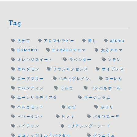
Tag
大分市
アロマセラピー
癒し
aroma
KUMAKO
KUMAKOアロマ
大分アロマ
オレンジスイート
ラベンダー
レモン
カルダモン
フランキンセンス
サイプレス
ローズマリー
ペティグレイン
ローレル
ラバンディン
ミルラ
コンパルホール
ユーカリラディアタ
マージョラム
ベルガモット
ゆず
ネロリ
ペパーミント
ヒノキ
パルマローザ
メイチャン
コリアンンダーシード
ココナッツミルクパウダー
ゼラニウム