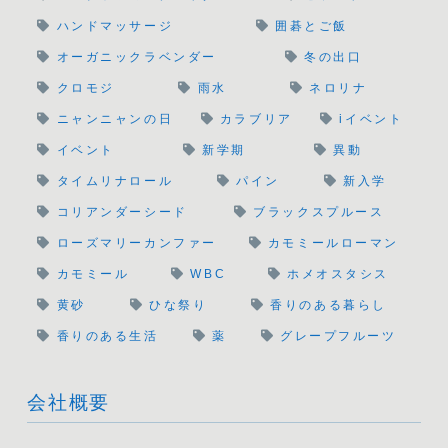
ハンドマッサージ
囲碁とご飯
オーガニックラベンダー
冬の出口
クロモジ
雨水
ネロリナ
ニャンニャンの日
カラブリア
iイベント
イベント
新学期
異動
タイムリナロール
パイン
新入学
コリアンダーシード
ブラックスプルース
ローズマリーカンファー
カモミールローマン
カモミール
WBC
ホメオスタシス
黄砂
ひな祭り
香りのある暮らし
香りのある生活
薬
グレープフルーツ
会社概要