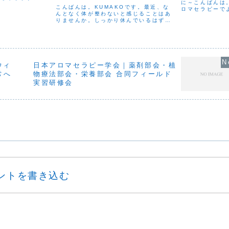
に～こんばんは
NICS の「福シリ
こんばんは。KUMAKOです。最近、な
ロマセラピーで
た。毎年この香り
んとなく体が整わないと感じることはあ
センシャルオイ
うすぐお正月なん
りませんか。しっかり休んでいるはずな
樹脂などから抽
のに疲れが抜けなかったり、理由ははっ
ぎゅっと詰まっ
きりしないけれど、気持ちが落ち着かな
「肌に塗るとリラ
かったり。そんなとき、体の中では「も
とに戻ろうとする力」が...
ウィ
日本アロマセラピー学会｜薬剤部会・植
常へ
物療法部会・栄養部会 合同フィールド
実習研修会
ントを書き込む