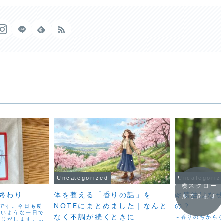
Uncategorized
Uncategori
横スクロー
終わり
体を整える「香りの話」を
🌿精油はな
ルできます
NOTEにまとめました｜なんと
の？
Oです。今日も暖
ないような一日で
なく不調が続くときに
～香りのちから
感じがします。昨