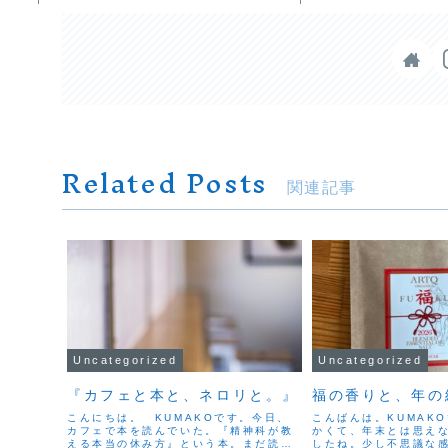
Related Posts
関連記事
Uncategorized
Uncategorized
『カフェと本と、ネロリと。』
福の香りと、年の
こんにちは。 KUMAKOです。今日、
こんばんは。KUMAK
カフェで本を読んでいた。『精神科が教
かくて、年末とは思え
える本当の休み方』という本。まだ読み
したね。少し不思議な