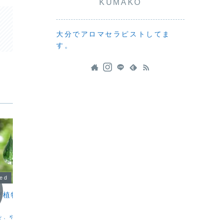
KUMAKO
大分でアロマセラピストしてま
す。
zed
Uncategorized
Uncat
ぜ植物油で薄める
おでんの湯気とポンカン
レモン
こんばんは。KUMAKOです。今日は、
こんばん
旦那さんの実家へ行ってきました。台所
仕事中、
を、やさしく届けるため
から立ちのぼる湯気。用意してくれてい
と落ち込