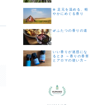
❄️ 足元を温める、軽
やかにめぐる香り
🌿ふたつの香りの道
いい香りが迷惑にな
るとき ～香りの香害
とアロマの使い方～