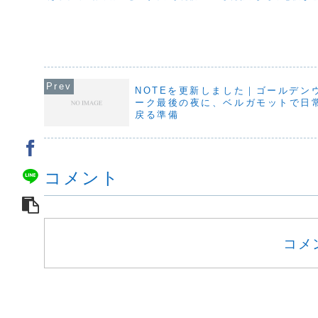
始めたばかりだけど、そのタイトルを見
日、**ARTQ ORGA
た瞬間に、ふと立ち止まりたくなった。
ーズ」**が入荷しまし
休むって、どういうことだろう？「何も
を嗅ぐと、「あぁ、も
しないこと」だと思って...
だな」と感...
NOTEを更新しました｜ゴールデン
ーク最後の夜に、ベルガモットで日
戻る準備
コメント
コメ