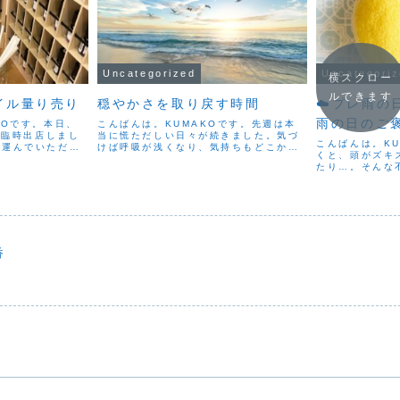
Uncategorized
Uncategori
横スクロー
ルできます
イル量り売り
穏やかさを取り戻す時間
☁️プレ雨の
雨の日のご
KOです。本日、
こんばんは。KUMAKOです。先週は本
を臨時出店しまし
当に慌ただしい日々が続きました。気づ
こんばんは。K
を運んでいただ
けば呼吸が浅くなり、気持ちもどこか落
くと、頭がズキ
お話しできた時間
ち着かず、一日があっという間に過ぎて
たり…。そんな
♪今日は、4月限
いくような感覚でした。そんな日々のあ
ませんか？これ
量り売りを行いま
とだからこそ、今週は「穏やかに過ごし
病」と呼ばれる
たい」という願いを込め...
律神経が乱れた
で起こる症状のひ
香