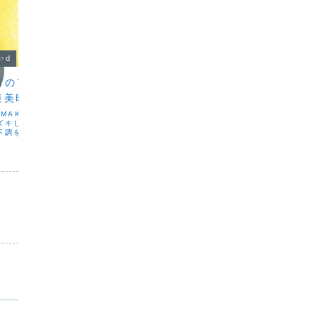
zed
Uncategorized
Uncat
日のアロマケアと、
冬の出口
「オー
褒美時間
ル」の
こんばんは。KUMAKOです。朝は小雨
と霧。視界はぼんやりしていたけれど、
UMAKOです。雨が近づ
こんばん
テニスで体を動かし、気づけば汗をかい
ズキしたり、ぼーっとし
の認証マ
ていた。少し筋肉痛。でも、それが心地
不調を感じたことはあり
ますが、
いい。2月は雪が降ったり、晴れ間がのぞ
は「天気痛」や「気象
チュラル
いたり。まだまだ季節は冬の中。暦の上
もので、気圧の変化で自
な違いが
では立春。春へ一歩踏...
り、血流が変化すること
然由来の
とつだそ...
合成成分