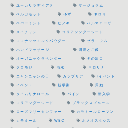
ユーカリラディアタ
マージョラム
ベルガモット
ゆず
ネロリ
ペパーミント
ヒノキ
パルマローザ
メイチャン
コリアンンダーシード
ココナッツミルクパウダー
ゼラニウム
ハンドマッサージ
囲碁とご飯
オーガニックラベンダー
冬の出口
クロモジ
雨水
ネロリナ
ニャンニャンの日
カラブリア
iイベント
イベント
新学期
異動
タイムリナロール
パイン
新入学
コリアンダーシード
ブラックスプルース
ローズマリーカンファー
カモミールローマン
カモミール
WBC
ホメオスタシス