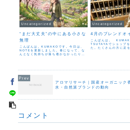
Uncategorized
Uncategorized
“まだ大丈夫”の中にある小さな
4月のブレンドオ
無理
こんばんは。 KUMA
TSUTAYAでショップ
こんばんは。KUMAKOです。今日は、
た。たくさんの方に足
NOTEを更新しました。春になって、な
き、香りを試しながら
んとなく気持ちが落ち着かなかったり、
がとても楽しかったです
忙しいわけでもないのに疲れが抜けな
定のブレンドオイルの
い。そんなときに感じる、「まだ大丈
した。実は「どんな...
夫」という感覚について書いています。
頑張っているときほど、自...
アロマリサーチ｜国産オーガニック
水・自然派ブランドの動向
コメント