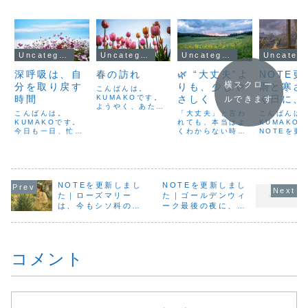
Uncategorized
Uncategorized
Uncategorized
Uncateg
深呼吸は、自
春の訪れ
🌿 “大丈夫”よ
NOTE更
横スクロー
分を取り戻す
りも、少しや
雨と寒さ
こんばんは。
時間
KUMAKOです。
さしく
く日に、
ルできます
ようやく、あたた
ダモンで
こんばんは。
「大丈夫」と言わ
こんばんは
かい日が増えてき
KUMAKOです。
れても、本当はよ
ゆるめる
KUMAKO
ました。朝の空気
今日も一日、忙し
くわからない時が
NOTEを更
もどこかやわらか
く過ぎていきまし
あります。どのく
した。今回
くて、窓を開けた
た。あれもこれも
らいしんどいの
と寒さが続
くなるような気持
と気を張っている
か、動けるのか、
感じやすい
ちのいい季節で
うちに、気づけば
動けないのか。限
心のこわば
す。庭の木々も少
呼吸が浅くなって
界の少し手前で、
いて書いて
しずつ芽吹いてき
いること、ありま
NOTEを更新しまし
NOTEを更新しまし
「まだ大丈夫」と
す。最近は1
て、鶯の声もどこ
せんか？そんなと
自分に言い聞かせ
後の肌寒い
た｜ローズマリー
た｜ゴールデンウィ
かうれしそう。春
きは、大きく息を
てしまうこともあ
き、今週も
って、自然も人も
は、今もシソ科の植
ーク最後の夜に、ベ
吸って、ゆっくり
ります。けれど、
の日が多く
ゆっくりと動き出
物です
ルガモットで日常へ
吐く。吐くとき
本当に大切なの
うです。こ
す...
戻る準備
は、思いきり、全
は、「まだ大丈
気候の変化
部吐ききる。する
夫」と頑張ること
らないうち
コメント
と、...
ではな...
調...