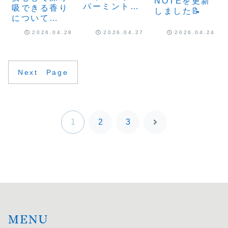
NOTEを更新
パーミントで
吸できる香り
しました📝
風を通すよう
について
に
NOTEに書き
2026.04.28
2026.04.27
2026.04.24
ました
Next Page
1
2
3
次
へ
MENU