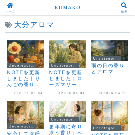
KUMAKO
ホーム
検索
大分アロマ
Uncategorized
雨の日の香り
Uncategorized
Uncategorized
とアロマ
NOTEを更新
NOTEを更新
しました｜り
しました｜ロ
んごの香りは
ーズマリー
ありますか？
は、今もシソ
2026.05.04
2026.05.04
2026.04.29
科の植物です
Uncategorized
更年期に寄り
Uncategorized
Uncategorized
添う香り｜ペ
安心して深呼