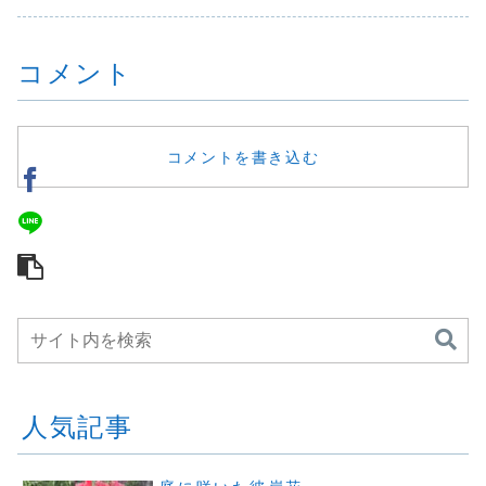
温差や空気
りました。忙し
のは、レモンとロ
に感謝する日」と
で、体も気
く、...
ーレル。レモン
言われています。
いうちにゆ
の...
季節...
コメント
すくなりま
な...
コメントを書き込む
人気記事