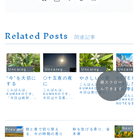
Related Posts
関連記事
Uncategorized
Uncategorized
Uncategorized
Uncateg
“今”を大切に
🌕十五夜の夜
やさしい一冊
NOTEを
横スクロー
する
に
しました
こんばんは。
KUMAKOです。
砂の季節
ルできます
こんばんは。
こんばんは。
今日は割と暖かく
KUMAKOです。
KUMAKOです。
すすめの
こんばんは
て、過ごしやすい
「今日は絶対、仕
今日は十五夜。夜
と深呼吸
KUMAKO
一日でした。特別
事に行かないとい
空を見上げると、
NOTEを更
な出来事はなく、
けない。」そんな
まんまるのお月さ
した。今回
何事もなく一日が
朝、気持ちがつい
まが静かに輝いて
近増えてき
終わった、そんな
てこないこともあ
いました。雲ひと
のような暑
日。何事もないけ
ります。ため息が
つない空に輝く月
これから気
れど、ちゃんとし
出そうな日も、な
は幻想的で、思わ
黄砂の季節
ていることは、ち
んとか立ち上がっ
ず深呼吸したくな
て書いてい
ゃんとしているか
朝と夜で切り替え
秋を告げる香り、金
て、香りを手に取
るような、美しい
春から初夏
ら大丈夫。今日も
る、今の時期の香り
木犀
ることから始めま
夜です。十五夜
うこの時期
一日、よくがんば
す。私が朝に選ぶ
は、昔から「実り