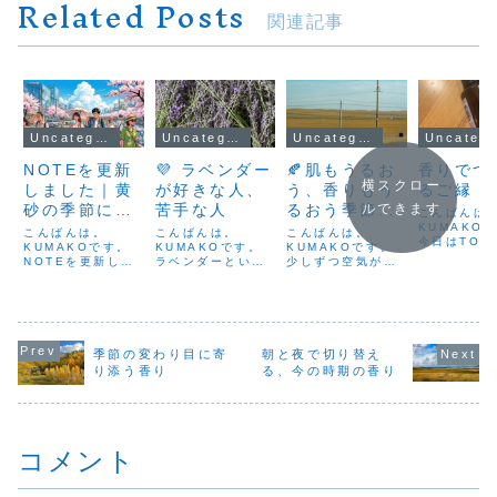
Related Posts
関連記事
Uncategorized
Uncategorized
Uncategorized
Uncateg
NOTEを更新
💜 ラベンダー
🍂肌もうるお
香りでつ
横スクロー
しました｜黄
が好きな人、
う、香りもう
るご縁
砂の季節にお
苦手な人
るおう季節ケ
ルできます
こんばんは
すすめの香り
ア
KUMAKOで
こんばんは。
こんばんは。
こんばんは。
今日はTOS
と深呼吸の話
KUMAKOです。
KUMAKOです。
KUMAKOです。
ングメッセ
NOTEを更新しま
ラベンダーといえ
少しずつ空気が乾
させていた
した。今回は、最
ば、アロマテラピ
いてきましたね。
した。お天
近増えてきた夏日
ーの代表的な香
朝晩の風には秋の
恵まれて、
のような暑さや、
り。「アロマとい
冷たさが混じり、
んの方に立
これから気になる
えばラベンダー」
肌の乾燥も気にな
ていただき
黄砂の季節につい
と言われるほど、
ってくる頃です。
の気持ちで
て書いています。
長く愛されてきま
私はお風呂上がり
季節の変わり目に寄
朝と夜で切り替え
いです。そ
春から初夏へ向か
した。けれどこの
に、化粧水の前に
り添う香り
る、今の時期の香り
中、とても
うこの時期は、気
香りには、「大好
オイルをなじませ
再会があり
温差や空気の変化
き！」という人も
て、肌からの水分
た。前回の
で、体も気づかな
いれば、「ちょっ
の蒸発を防ぐよう
トで「バー
いうちにゆらぎや
と苦手…」という
にしています。そ
り」を...
コメント
すくなります。
人もいます。ラベ
のあと、まだ“も
な...
ンダ...
う...