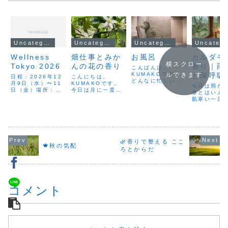
Uncategorized
Uncategorized
Uncategorized
Uncateg
Wellness
畑仕事とみか
お風呂
カルダモ
横スクロー
Tokyo 2026
んの花の香り
香り｜雨
こんばんは。
KUMAKOです。
と深呼吸
ルできます
日程：2026年12
こんにちは。
どんなに忙しい時
月9日（水）〜11
KUMAKOです。
今日は雨が
でも、お風呂には
日（金）場所：東
今日は月に一度の
春とはいえ
入りますよね。私
京ビッグサイト –
旦那の実家訪
肌寒い一日
は、湯船に浸かる
有明GYM-EX詳細
問。 ついでに畑
た。暖かく
ときに香りを楽し
はこちら
の野菜の収穫もし
と思ったら
む方法として、お
ました。春から初
少し冷える
湯を張った洗面器
夏へと季節が移ろ
そんな日を
に精油を数滴垂ら
うこの時期、畑の
しながら、
して、そこから立
空気はどこか清々
りと季節が
ち上る香りをゆっ
🌿香りで整える ここ
しくて、土のにお
🍁秋の気配
いくのかも
くりと吸い込んで
ろとからだ
いもやわらかく感
せん。今日
います。シャワー
じます。今日は玉
で、カルダ
だけの時でも、床
ねぎとじゃがいも
話を聞きま
に...
を少し収穫。まだ
「花粉の時
小さ...
コメント
いらしいよ
え...