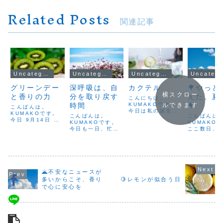
Related Posts
関連記事
Uncategorized
Uncategorized
Uncategorized
Uncateg
グリーンデー
深呼吸は、自
カクテル
🌳やっと
横スクロー
と香りの力
分を取り戻す
えた、夏
こんにちは。
時間
KUMAKOです。
🌳
ルできます
こんばんは。
今日は私の誕生日
KUMAKOです。
こんばんは。
こんばんは
😄 そして世界で
今日 9月14日 は
KUMAKOです。
KUMAKO
は「カクテルデ
「グリーンデ
今日も一日、忙し
ここ数日、
ー」なんだそうで
ー」。東京都港区
く過ぎていきまし
セミの鳴き
す🍸なんだか偶然
東新橋に本社を置
た。あれもこれも
こえ始めま
とは思えない、不
く ゼスプリ イン
と気を張っている
朝の空気の
思議なご縁を感じ
ターナショナルジ
うちに、気づけば
っと混ざる
ています。1806
ャパン株式会社が
呼吸が浅くなって
「ミーンミ
年5月13日、アメ
制定した記念日で
いること、ありま
ン…」とい
リカの新聞に初め
🌋不安なニュースが
す。ニュージーラ
せんか？そんなと
あぁ、夏が
て「カクテル」と
ンド産キウイフル
多いからこそ、香り
🍋レモンが似合う日
きは、大きく息を
に来たなあ
いう言葉が登場し
ーツの輸入・管
で心に安心を
吸って、ゆっくり
の奥がふわ
たことを記念し...
理・マーケティン
吐く。吐くとき
るみます。
グなどを行う同社
は、思いきり、全
梅雨明けが
が...
部吐ききる。する
たので、「
と、...
声も早...